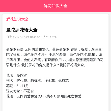
鲜花知识大全
鲜花知识大全
曼陀罗花语大全
日期：2022-12-06 10:55:55 人气：
976
曼陀罗花语:无间的爱和复仇。蓝色曼陀罗;诈情，骗爱，粉色曼
陀罗适意，绿色曼陀罗;生生不息的希望，白色曼陀罗;情花，如
用酒吞服，会使人发笑，有麻醉作用，小编为您整理曼陀罗的花
语是什么?曼陀罗花的含义是什么？曼陀罗花语大全。
花名：曼陀罗
别名：醉心花、狗核桃、洋金花、枫茄花
花期：3～11月
送花对象：不适合
花语：无间的爱和复仇! 代表不可预知的死亡和爱