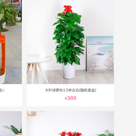
右）
大叶绿萝柱1.5米左右(随机瓷盆)
389
¥