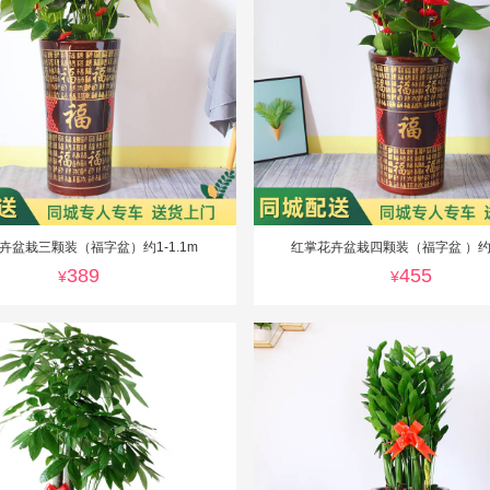
卉盆栽三颗装（福字盆）约1-1.1m
红掌花卉盆栽四颗装（福字盆 ）约1-
389
455
¥
¥