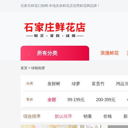
石家庄鲜花订购网:本地实体鲜花店优秀鲜花网品牌！
所有分类
浪漫鲜花
首页
>
绿植租摆
发财树
绿萝
富贵竹
鸿运
分类
全部
99-199元
200-399元
售价
综合排序
默认排序
销量
价格
新