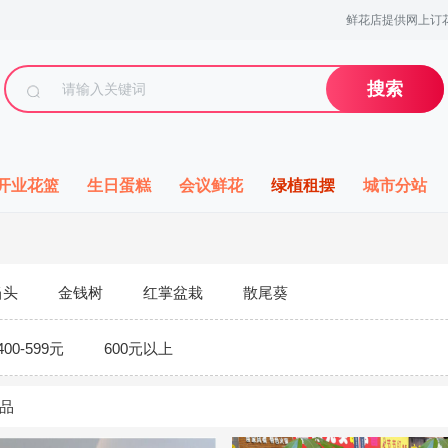
鲜花店提供网上订花
搜索
开业花篮
生日蛋糕
会议鲜花
绿植租摆
城市分站
当头
金钱树
红掌盆栽
散尾葵
400-599元
600元以上
品