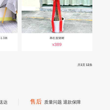
1.3米
单杠发财树
389
¥
共
1
页
12
条
售后
送达
质量问题 退款保障