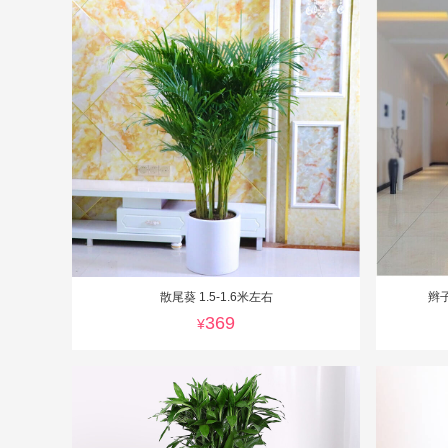
散尾葵 1.5-1.6米左右
辫
369
¥