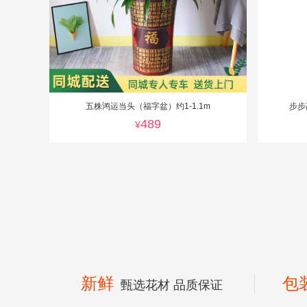
五株鸿运当头（福字盆）约1-1.1m
步步
489
¥
新鲜
包
甄选花材 品质保证