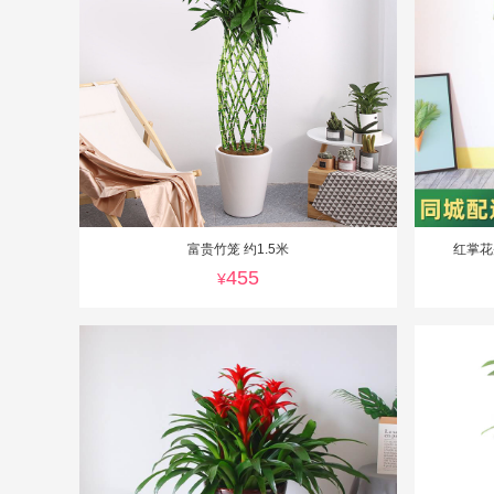
富贵竹笼 约1.5米
红掌花
455
¥