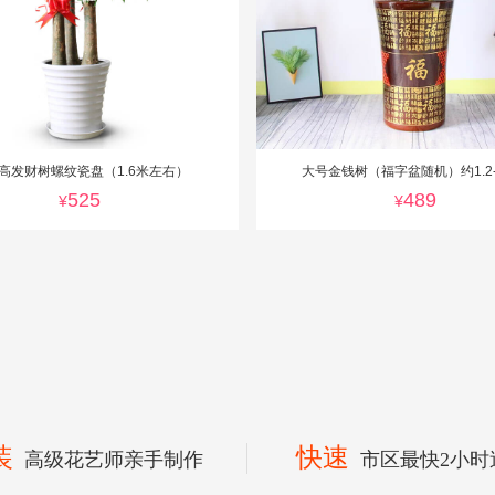
高发财树螺纹瓷盘（1.6米左右）
大号金钱树（福字盆随机）约1.2-
525
489
¥
¥
装
快速
高级花艺师亲手制作
市区最快2小时