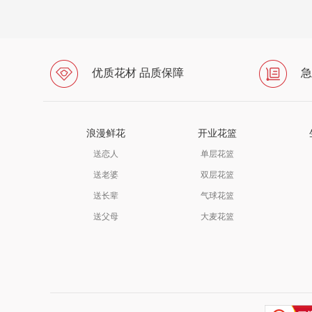
优质花材 品质保障
急
浪漫鲜花
开业花篮
送恋人
单层花篮
送老婆
双层花篮
送长辈
气球花篮
送父母
大麦花篮