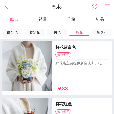
瓶花
默认
销量
价格
新品
讲台花
签到花
胸花
瓶花
筛选
杯花蓝白色
会议瓶花
鲜花店主要提供新店庆典开张所需的单层花篮，双层花篮，三脚架花篮，大麦花篮，气球花篮，绿植租摆，会议演讲桌花台花胸花等1000多个款式供您选择，异地订花篮，同城送花篮，市区及乡镇1~2小时免费配送上门！
￥88
杯花红色
会议瓶花