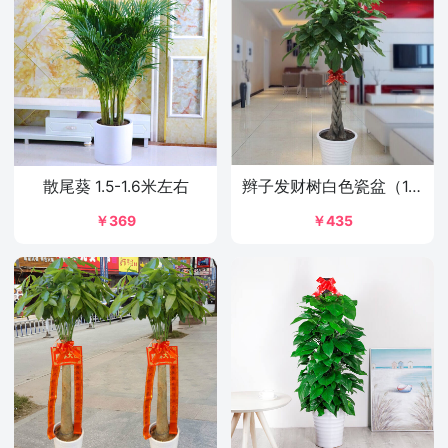
散尾葵 1.5-1.6米左右
辫子发财树白色瓷盆（1.6米左右）
￥369
￥435