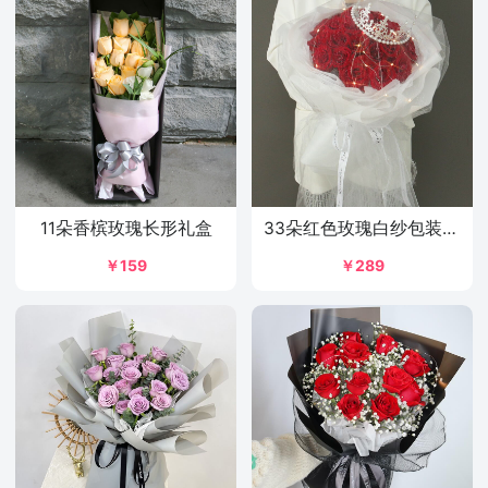
11朵香槟玫瑰长形礼盒
33朵红色玫瑰白纱包装花束
￥159
￥289