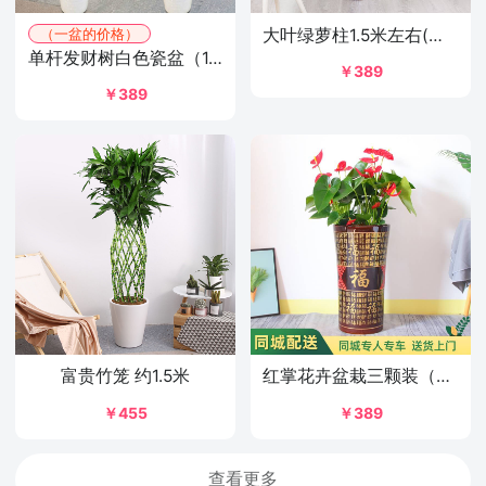
大叶绿萝柱1.5米左右(随机瓷盆)
（一盆的价格）
单杆发财树白色瓷盆（1.6米左右）
￥389
￥389
富贵竹笼 约1.5米
红掌花卉盆栽三颗装（福字盆）约1-1.1m
￥455
￥389
查看更多