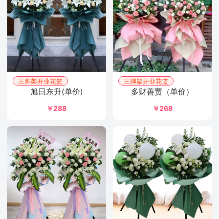
三脚架开业花篮
三脚架开业花篮
旭日东升(单价)
多财善贾（单价）
￥288
￥268