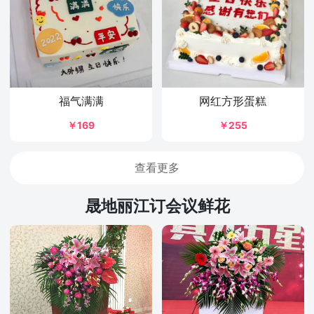
福气满满
网红方形蛋糕
￥169
￥255
查看更多
晟地丽江订会议鲜花