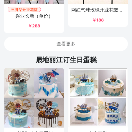
网红气球玫瑰开业花篮（单价）
三脚架开业花篮
兴业长新（单价）
￥188
￥288
查看更多
晟地丽江订生日蛋糕