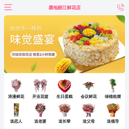
晟地丽江鲜花店
浪漫鲜花
开业花篮
生日蛋糕
会议鲜花
绿植租摆
送恋人
送老婆
送长辈
送父母
送领导