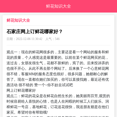
鲜花知识大全
鲜花知识大全
石家庄网上订鲜花哪家好？
日期：2022-12-06 11:30:42 人气：
546
观点一：现在的鲜花网很多的，主要还是看一个网站的服务和鲜
花的质量，个人感觉这是最重要的。以前在某个鲜花网买的花，
送过去，女朋友很生气，花都不新鲜的，焉了的。后来投诉弄的
也很不开心。从此不再去那个网站了。后来换了一个心意鲜花网
很不错，客服MM的服务态度也很好，很多问题，她都耐心的解
答了。现在一直都在她们加买的，你可以直接找她，最近还有优
惠活动 很不错的 赞一个~你不妨去试试吧
网上订鲜花哪家好
观点二：鲜花的花朵是在鲜花自然生长的，她美丽而芬芳,观赏的
时候容易给人喜悦的心情，也是人在闲暇的时候工人们娱乐。润
樟鲜花一号店，基地鲜花，订花送花很快，我送朋友都是在他们
家买。希望对你有帮助哦!