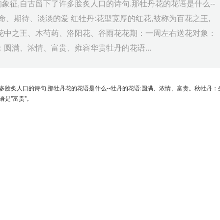
的象征,自古留下了许多脍炙人口的诗句.那牡丹花的花语是什么--
、期待、淡淡的爱 红牡丹:花型宽厚的红花,被称为百花之王,
、花中之王、木芍药、洛阳花、谷雨花花期：一周左右送花对象：
圆满、浓情、富贵、雍容华贵牡丹的花语...
许多脍炙人口的诗句.那牡丹花的花语是什么--牡丹的花语:圆满、浓情、富贵。秋牡丹：
语是"富贵"。