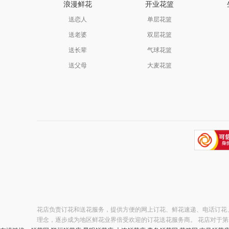
浪漫鲜花
开业花篮
送恋人
单层花篮
送老婆
双层花篮
送长辈
气球花篮
送父母
大麦花篮
花店负责订花和送花服务，提供方便的网上订花、鲜花速递、电话订花
理念，逐步成为地区鲜花业界倍受欢迎的订花送花服务商。 花店对于第一