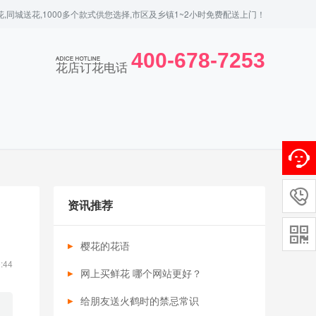
,同城送花,1000多个款式供您选择,市区及乡镇1~2小时免费配送上门！
400-678-7253
花店订花电话

资讯推荐

樱花的花语
:44
网上买鲜花 哪个网站更好？
给朋友送火鹤时的禁忌常识