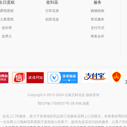
生日蛋糕
签到花
服务
爱情蛋糕
日常花束
购物指南
儿童蛋糕
创意花盒
售后服务
送长辈
支付方式
送男士
商务合作
Copyright © 2012-2024 石家庄鲜花店 版权所有
鄂ICP备17008327号-28
XML地图
、送花上门等服务，致力于发展地区的品质订花服务及网上订花模式，依靠着优秀的
次在网上订购鲜花和蛋糕不是很放心的客户，提供先送花后付款的服务，让客户买得放心