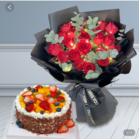
1
/
1