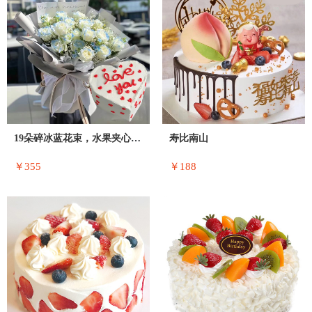
19朵碎冰蓝花束，水果夹心蛋糕
寿比南山
￥355
￥188