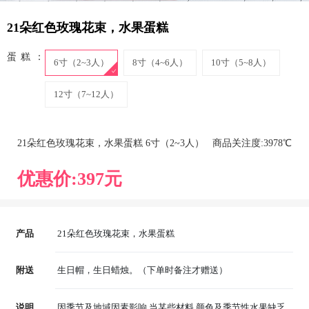
21朵红色玫瑰花束，水果蛋糕
蛋糕：
6寸（2~3人）
8寸（4~6人）
10寸（5~8人）
12寸（7~12人）
21朵红色玫瑰花束，水果蛋糕 6寸（2~3人）
商品关注度:
397
8℃
优惠价:
397
元
产品
21朵红色玫瑰花束，水果蛋糕
附送
生日帽，生日蜡烛。（下单时备注才赠送）
说明
因季节及地域因素影响,当某些材料,颜色及季节性水果缺乏