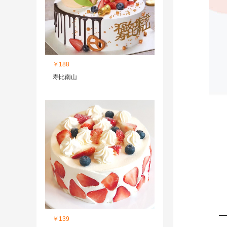
￥188
寿比南山
￥139