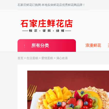
石家庄鲜花订购网:本地实体鲜花店优秀鲜花网品牌！
所有分类
浪漫鲜花
首页
>
生日蛋糕
>
爱情蛋糕
> 满心欢喜