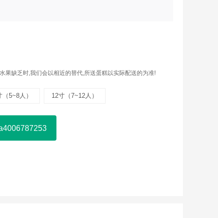
水果缺乏时,我们会以相近的替代,所送蛋糕以实际配送的为准!
寸（5~8人）
12寸（7~12人）
006787253