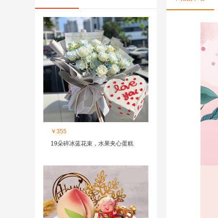
￥355
19朵碎冰蓝花束，水果夹心蛋糕