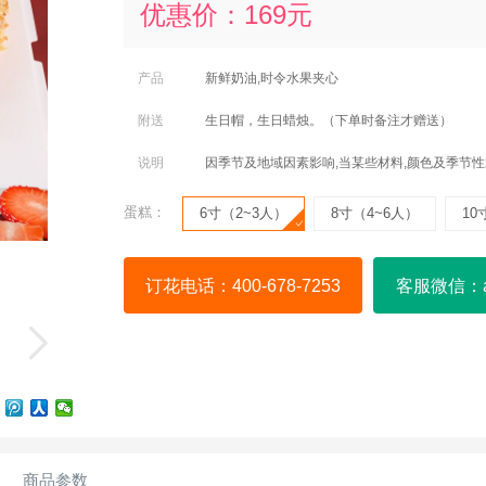
优惠价：
169
元
产品
新鲜奶油,时令水果夹心
附送
生日帽，生日蜡烛。（下单时备注才赠送）
说明
因季节及地域因素影响,当某些材料,颜色及季节性
蛋糕：
6寸（2~3人）
8寸（4~6人）
10
订花电话：400-678-7253
客服微信：a4
商品参数