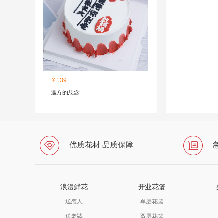
￥139
远方的思念
优质花材 品质保障
浪漫鲜花
开业花篮
送恋人
单层花篮
送老婆
双层花篮