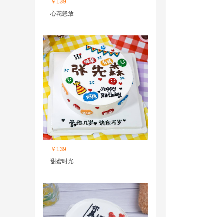
￥139
心花怒放
￥139
甜蜜时光