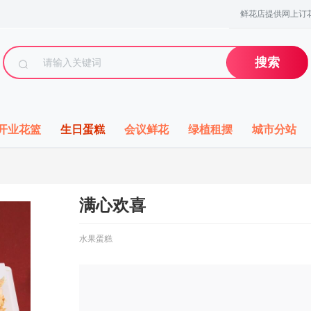
鲜花店提供网上订花
搜索
开业花篮
生日蛋糕
会议鲜花
绿植租摆
城市分站
满心欢喜
水果蛋糕