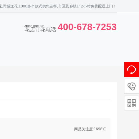
,同城送花,1000多个款式供您选择,市区及乡镇1~2小时免费配送上门！
400-678-7253
花店订花电话


商品关注度:
169
8℃