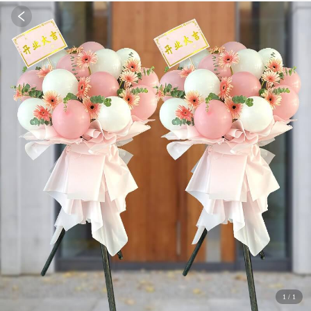
1
/
1