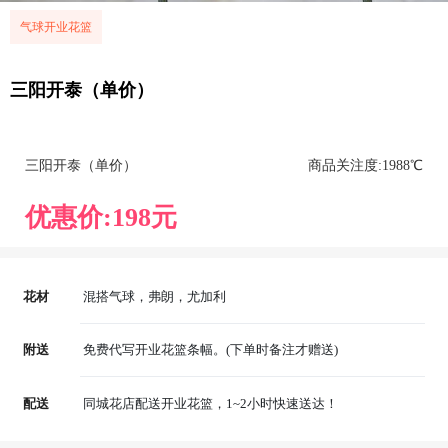
气球开业花篮
三阳开泰（单价）
三阳开泰（单价）
商品关注度:
198
8℃
优惠价:
198
元
花材
混搭气球，弗朗，尤加利
附送
免费代写开业花篮条幅。(下单时备注才赠送)
配送
同城花店配送开业花篮，1~2小时快速送达！