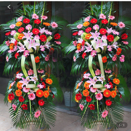
1
/
1