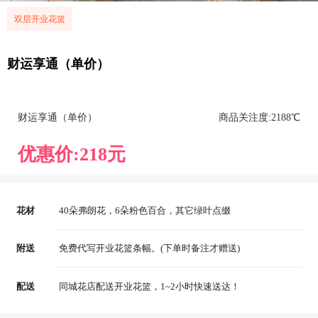
双层开业花篮
财运享通（单价）
财运享通（单价）
商品关注度:
218
8℃
优惠价:
218
元
花材
40朵弗朗花，6朵粉色百合，其它绿叶点缀
附送
免费代写开业花篮条幅。(下单时备注才赠送)
配送
同城花店配送开业花篮，1~2小时快速送达！