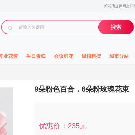
鲜花店提供网上订花
搜索
开业花篮
生日蛋糕
会议鲜花
绿植租摆
城市分站
9朵粉色百合，6朵粉玫瑰花束
优惠价：
235
元