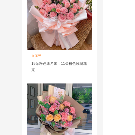
￥325
19朵粉色康乃馨，11朵粉色玫瑰花
束