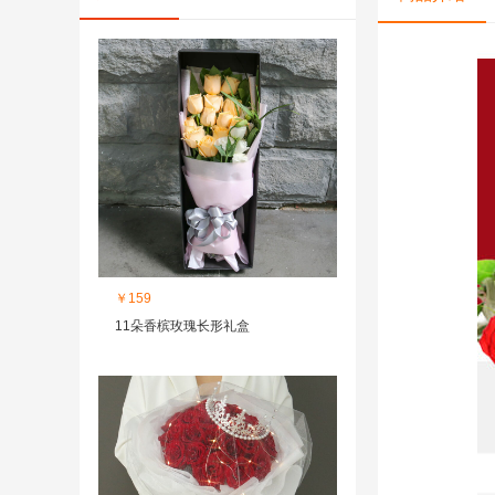
￥159
11朵香槟玫瑰长形礼盒