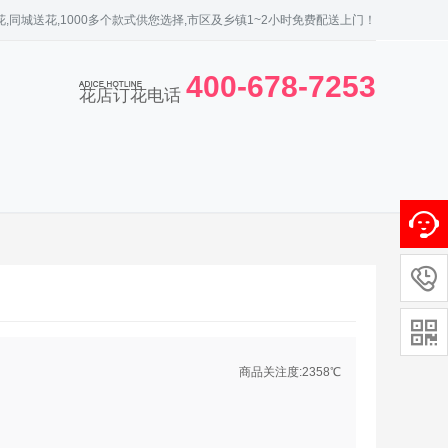
,同城送花,1000多个款式供您选择,市区及乡镇1~2小时免费配送上门！
400-678-7253
花店订花电话


商品关注度:
235
8℃