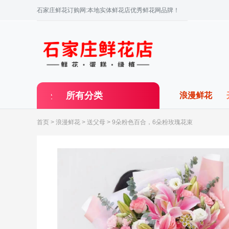
石家庄鲜花订购网:本地实体鲜花店优秀鲜花网品牌！
所有分类
浪漫鲜花
首页
>
浪漫鲜花
>
送父母
> 9朵粉色百合，6朵粉玫瑰花束