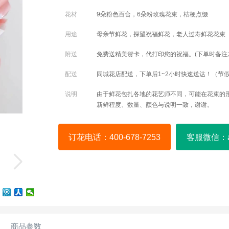
花材
9朵粉色百合，6朵粉玫瑰花束，桔梗点缀
用途
母亲节鲜花，探望祝福鲜花，老人过寿鲜花花束
附送
免费送精美贺卡，代打印您的祝福。(下单时备注
配送
同城花店配送，下单后1~2小时快速送达！（节
说明
由于鲜花包扎各地的花艺师不同，可能在花束的
新鲜程度、数量、颜色与说明一致，谢谢。
订花电话：400-678-7253
客服微信：a4
商品参数