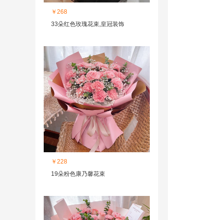
￥268
33朵红色玫瑰花束,皇冠装饰
￥228
19朵粉色康乃馨花束