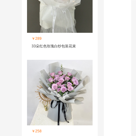
￥289
33朵红色玫瑰白纱包装花束
￥258