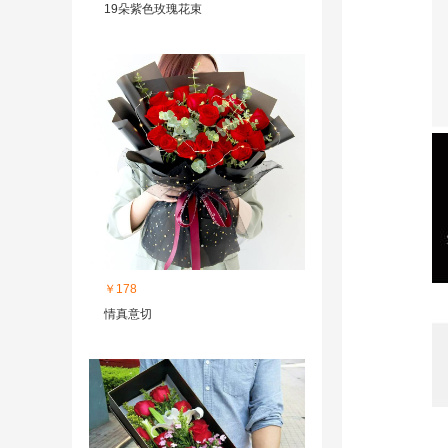
19朵紫色玫瑰花束
￥178
情真意切