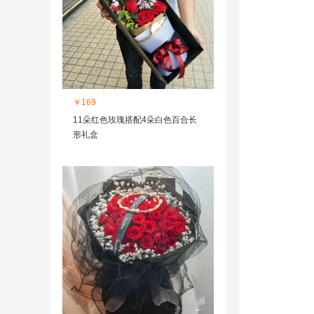
￥169
11朵红色玫瑰搭配4朵白色百合长
形礼盒