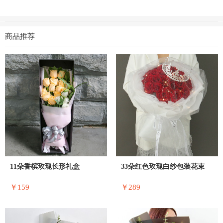
商品推荐
11朵香槟玫瑰长形礼盒
33朵红色玫瑰白纱包装花束
￥159
￥289