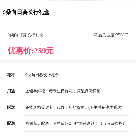
9朵向日葵长行礼盒
9朵向日葵长行礼盒
商品关注度:
259
8℃
优惠价:
259
元
花材
9朵向日葵长行礼盒
用途
送领导鲜花，母亲生日鲜花，探望慰问鲜花
附送
免费送精美贺卡，代打印您的祝福。(下单时备注才赠送)
配送
同城花店配送，下单后1~2小时快速送达！（节假日除外）