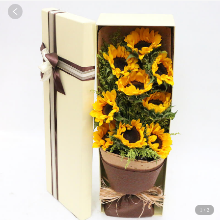
1
/
2