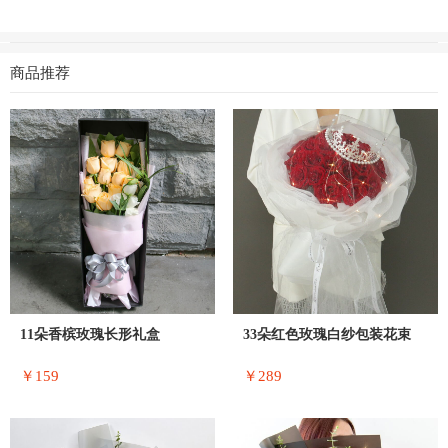
商品推荐
11朵香槟玫瑰长形礼盒
33朵红色玫瑰白纱包装花束
￥159
￥289