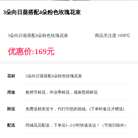
3朵向日葵搭配4朵粉色玫瑰花束
3朵向日葵搭配4朵粉色玫瑰花束
商品关注度:
169
8℃
优惠价:
169
元
花材
3朵向日葵搭配4朵粉色玫瑰花束
用途
教师节鲜花，毕业季鲜花，感谢恩师鲜花
附送
免费送精美贺卡，代打印您的祝福。(下单时备注才赠送)
配送
同城花店配送，下单后1~2小时快速送达！（节假日除外）