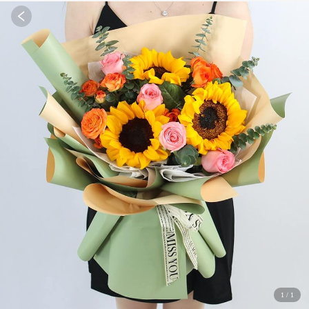
1
/
1