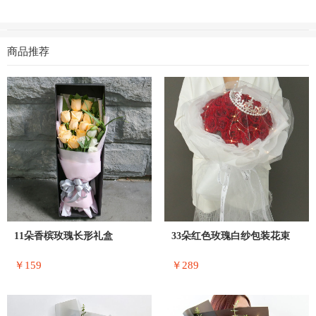
商品推荐
11朵香槟玫瑰长形礼盒
33朵红色玫瑰白纱包装花束
￥159
￥289