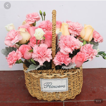
1
/
1