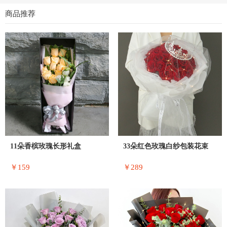
商品推荐
11朵香槟玫瑰长形礼盒
33朵红色玫瑰白纱包装花束
￥159
￥289