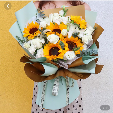
1
/
1