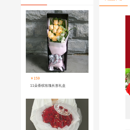
￥159
11朵香槟玫瑰长形礼盒