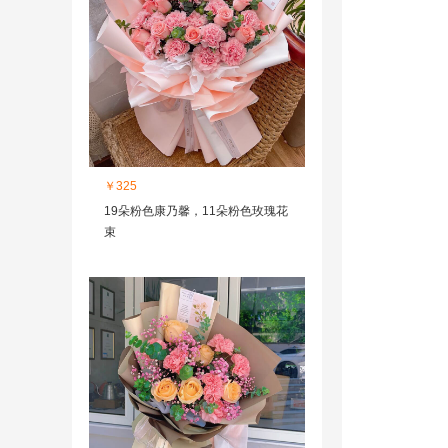
￥325
19朵粉色康乃馨，11朵粉色玫瑰花
束