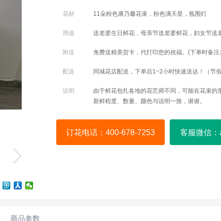
花材
11朵粉色康乃馨花束，粉色满天星，氛围灯
用途
送老婆生日鲜花，母亲节送老婆鲜花，妇女节送
附送
免费送精美贺卡，代打印您的祝福。(下单时备注
配送
同城花店配送，下单后1~2小时快速送达！（节
说明
由于鲜花包扎各地的花艺师不同，可能在花束的
新鲜程度、数量、颜色与说明一致，谢谢。
订花电话：400-678-7253
客服微信：a4
商品参数