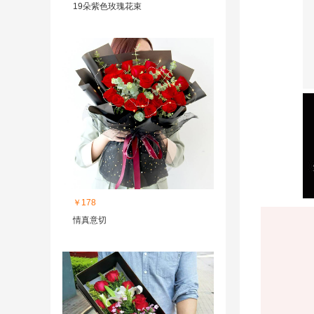
19朵紫色玫瑰花束
￥178
情真意切