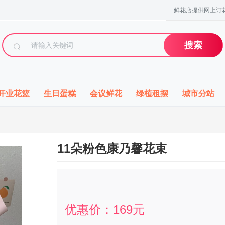
鲜花店提供网上订花
搜索
开业花篮
生日蛋糕
会议鲜花
绿植租摆
城市分站
11朵粉色康乃馨花束
优惠价：
169
元