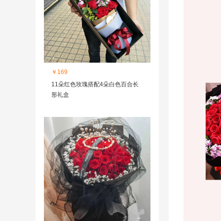
￥169
11朵红色玫瑰搭配4朵白色百合长
形礼盒