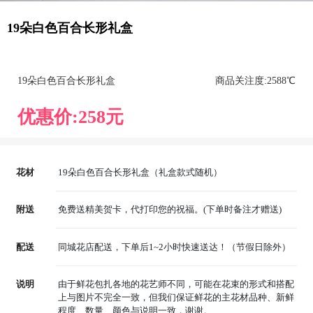
19朵白色百合长形礼盒
19朵白色百合长形礼盒
商品关注度:
258
8℃
优惠价:
258
元
花材
19朵白色百合长形礼盒（礼盒款式随机）
附送
免费送精美贺卡，代打印您的祝福。(下单时备注才赠送)
配送
同城花店配送，下单后1~2小时快速送达！（节假日除外）
说明
由于鲜花包扎各地的花艺师不同，可能在花束的形式和搭配
上与图片不完全一致，但我们保证鲜花的主花材品种、新鲜
程度、数量、颜色与说明一致，谢谢。