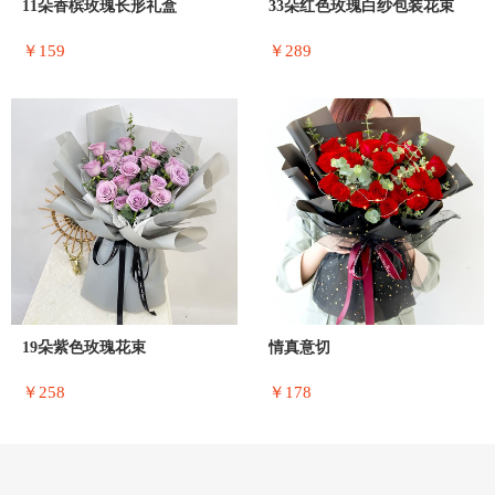
11朵香槟玫瑰长形礼盒
33朵红色玫瑰白纱包装花束
￥159
￥289
19朵紫色玫瑰花束
情真意切
￥258
￥178