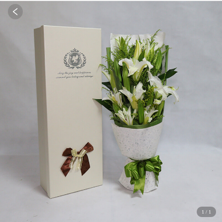
1
/
1