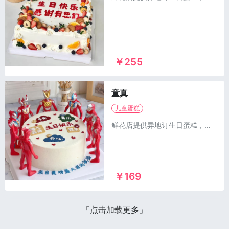
￥255
童真
儿童蛋糕
鲜花店提供异地订生日蛋糕，同城送蛋糕，可以订做麻将生日蛋糕，儿童蛋糕，祝寿蛋糕，情侣蛋糕，庆典蛋糕，恶搞生日蛋糕，水果蛋糕等1000多个款式供您选择，市区及乡镇1~2小时免费配送上门！
￥169
「点击加载更多」