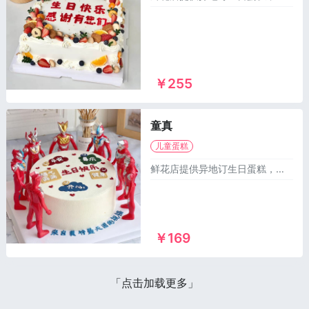
￥255
童真
儿童蛋糕
鲜花店提供异地订生日蛋糕，同城送蛋糕，可以订做麻将生日蛋糕，儿童蛋糕，祝寿蛋糕，情侣蛋糕，庆典蛋糕，恶搞生日蛋糕，水果蛋糕等1000多个款式供您选择，市区及乡镇1~2小时免费配送上门！
￥169
「点击加载更多」